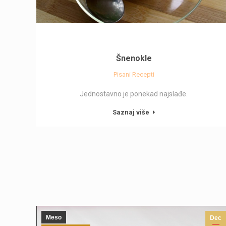
Šnenokle
Pisani Recepti
Jednostavno je ponekad najslađe.
Saznaj više
Meso
Dec