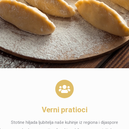
Verni pratioci
Stotine hiljada ljubitelja naše kuhinje iz regiona i dijaspore