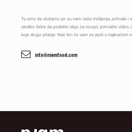
Tu smo da slušamo jer su nam vaša mišljenja, pohvale i s
ukoliko želite da podelite ideju za recept, pohvalite video, 
koje drugo pitanje. Naš tim će vam se javiti u najkraćem
info@njamfood.com