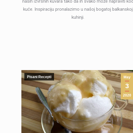
naših izvrsnih kuvara tako da ih svako može napraviti ko
kuće. Inspiraciju pronalazimo u našoj bogatoj balkanskoj
kuhinji.
Pisani Recepti
May
3
2020