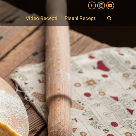
Facebook
Instagram
YouTube
Video Recepti
Pisani Recepti
Search:
Video Recepti
Pisani Recepti
Search: