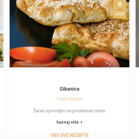
8
2020
Gibanica
Video Recepti
Šaran spremljen na prvoklasan način
Saznaj više
VIDI SVE RECEPTE