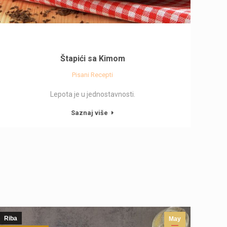
Štapići sa Kimom
Pisani Recepti
Lepota je u jednostavnosti.
Saznaj više
Riba
May