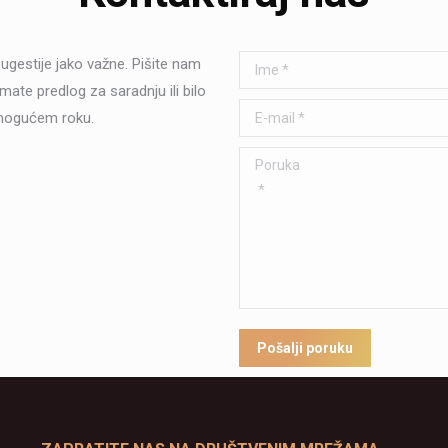
ugestije jako važne. Pišite nam
Ime *
imate predlog za saradnju ili bilo
E-mail *
 mogućem roku.
Poruka *
Pošalji poruku