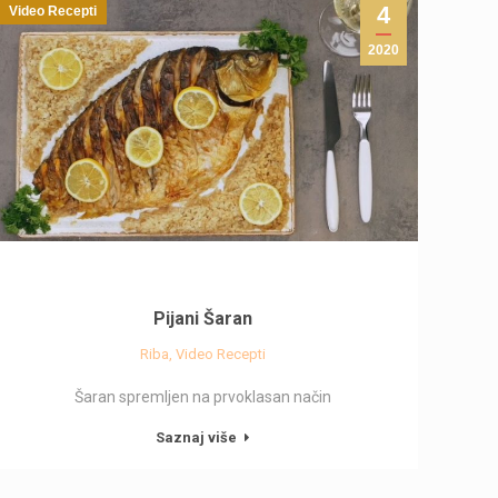
4
Video Recepti
2020
Pijani Šaran
Riba
,
Video Recepti
Šaran spremljen na prvoklasan način
Saznaj više