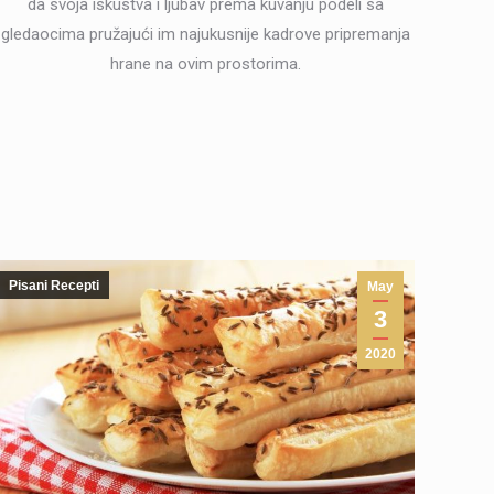
da svoja iskustva i ljubav prema kuvanju podeli sa
gledaocima pružajući im najukusnije kadrove pripremanja
hrane na ovim prostorima.
Pisani Recepti
May
3
2020