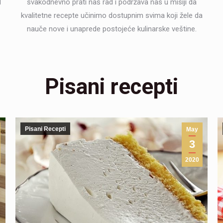
d
svakodnevno prati naš rad i podržava nas u misiji da
kvalitetne recepte učinimo dostupnim svima koji žele da
nauče nove i unaprede postojeće kulinarske veštine.
Pisani recepti
Pisani Recepti
May
3
2020