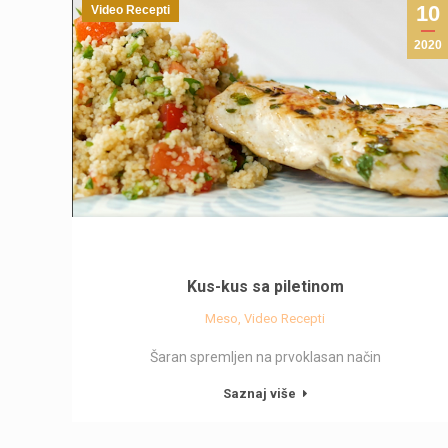
10
Video Recepti
2020
Kus-kus sa piletinom
Meso
,
Video Recepti
Šaran spremljen na prvoklasan način
Saznaj više